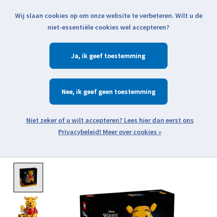
Wij slaan cookies op om onze website te verbeteren. Wilt u de
Klik voor actuele verzendinformatie...
niet-essentiële cookies wel accepteren?
Ja
Verlanglijst
Winkelwa
Nee
Zoeken
zoeken
Open webshop menu
Meer over cookies »
Product image slideshow Items