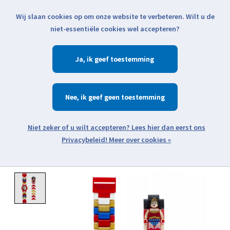
Wij slaan cookies op om onze website te verbeteren. Wilt u de
Klik voor actuele verzendinformatie...
niet-essentiële cookies wel accepteren?
Ja
Verlanglijst
Winkelwa
Nee
Zoeken
zoeken
Open webshop menu
Meer over cookies »
Product image slideshow Items