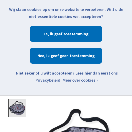
Wij slaan cookies op om onze website te verbeteren. Wilt u de
Klik voor actuele verzendinformatie...
niet-essentiële cookies wel accepteren?
Ja
Verlanglijst
Winkelwa
Nee
Zoeken
zoeken
Open webshop menu
Meer over cookies »
Product image slideshow Items