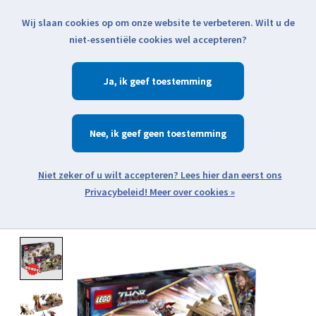
Wij slaan cookies op om onze website te verbeteren. Wilt u de
Klik voor actuele verzendinformatie...
niet-essentiële cookies wel accepteren?
Ja
Verlanglijst
Winkelwa
Nee
Zoeken
zoeken
Open webshop menu
Meer over cookies »
Product image slideshow Items