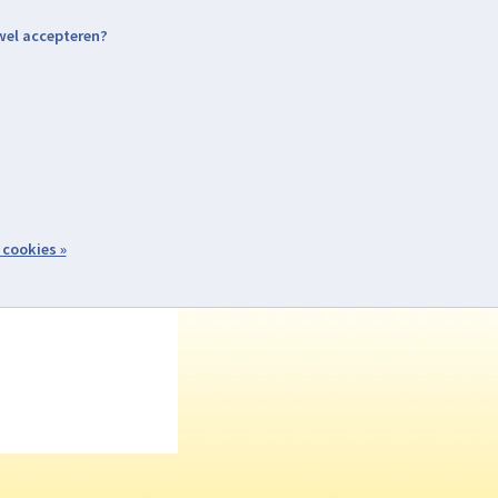
 wel accepteren?
nding & Levering
Retourneren
Aanmelden / Inloggen
tiviteiten
Over ons
Volg ons
zoeken
 cookies »
Winkelwagen