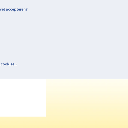
 wel accepteren?
nding & Levering
Retourneren
Aanmelden / Inloggen
tiviteiten
Over ons
Volg ons
zoeken
 cookies »
Winkelwagen