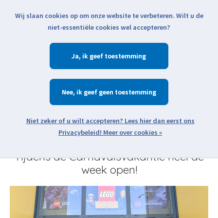
Wij slaan cookies op om onze website te verbeteren. Wilt u de
Klik voor actuele verzendinformatie...
niet-essentiële cookies wel accepteren?
Ja
Verlanglijst
Winkelwage
Zoeken
Nee
zoeken
Meer over cookies »
Tijdens de Carnavalsvakantie heel de
week open!