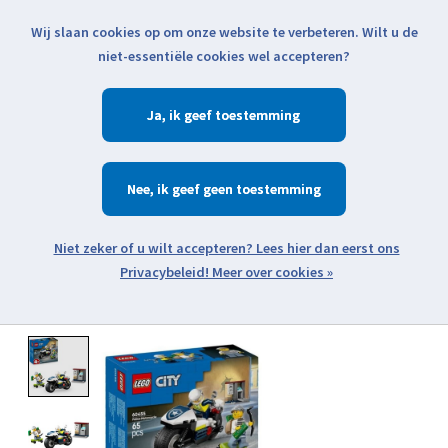
Wij slaan cookies op om onze website te verbeteren. Wilt u de
Klik voor actuele verzendinformatie...
niet-essentiële cookies wel accepteren?
Ja
Verlanglijst
Winkelwa
Nee
Zoeken
zoeken
Open webshop menu
Meer over cookies »
Product image slideshow Items