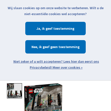
Wij slaan cookies op om onze website te verbeteren. Wilt u de
Klik voor actuele verzendinformatie...
niet-essentiële cookies wel accepteren?
Ja
Verlanglijst
Winkelwa
Nee
Zoeken
zoeken
Open webshop menu
Meer over cookies »
Product image slideshow Items