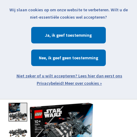
Wij slaan cookies op om onze website te verbeteren. Wilt u de
Klik voor actuele verzendinformatie...
niet-essentiële cookies wel accepteren?
Ja
Verlanglijst
Winkelwa
Nee
Zoeken
zoeken
Open webshop menu
Meer over cookies »
Product image slideshow Items