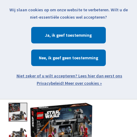
Wij slaan cookies op om onze website te verbeteren. Wilt u de
Klik voor actuele verzendinformatie...
niet-essentiële cookies wel accepteren?
Ja
Verlanglijst
Winkelwa
Nee
Zoeken
zoeken
Open webshop menu
Meer over cookies »
Product image slideshow Items