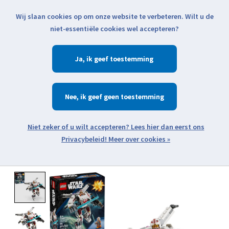
Wij slaan cookies op om onze website te verbeteren. Wilt u de
Klik voor actuele verzendinformatie...
niet-essentiële cookies wel accepteren?
Ja
Verlanglijst
Winkelwa
Nee
Zoeken
zoeken
Open webshop menu
Meer over cookies »
Product image slideshow Items