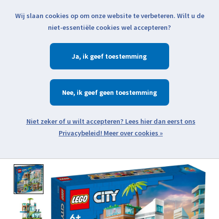
Wij slaan cookies op om onze website te verbeteren. Wilt u de
Klik voor actuele verzendinformatie...
niet-essentiële cookies wel accepteren?
Ja
Verlanglijst
Winkelwa
Nee
Zoeken
zoeken
Open webshop menu
Meer over cookies »
Product image slideshow Items