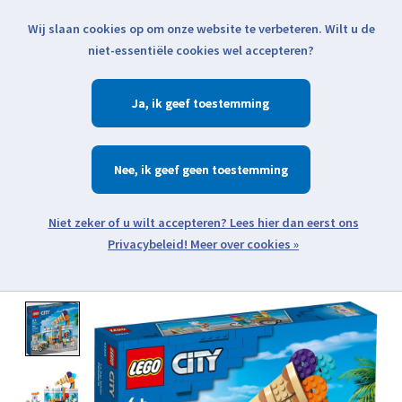
Wij slaan cookies op om onze website te verbeteren. Wilt u de
Klik voor actuele verzendinformatie...
niet-essentiële cookies wel accepteren?
Ja
Verlanglijst
Winkelwa
Nee
Zoeken
zoeken
Open webshop menu
Meer over cookies »
Product image slideshow Items