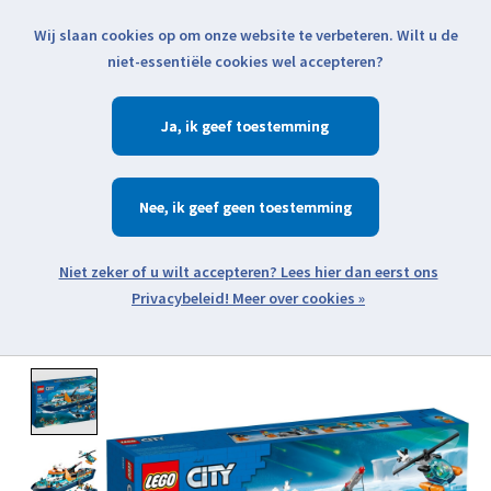
Wij slaan cookies op om onze website te verbeteren. Wilt u de
Klik voor actuele verzendinformatie...
niet-essentiële cookies wel accepteren?
Ja
Verlanglijst
Winkelwa
Nee
Zoeken
zoeken
Open webshop menu
Meer over cookies »
Product image slideshow Items