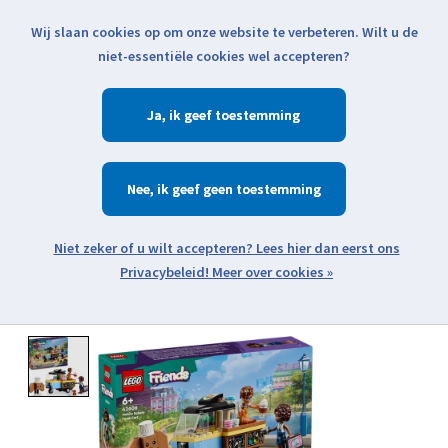
Wij slaan cookies op om onze website te verbeteren. Wilt u de
Klik voor actuele verzendinformatie...
niet-essentiële cookies wel accepteren?
Ja
Verlanglijst
Winkelwa
Nee
Zoeken
zoeken
Open webshop menu
Meer over cookies »
Product image slideshow Items