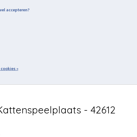
 wel accepteren?
nding & Levering
Retourneren
Aanmelden / Inloggen
tiviteiten
Over ons
Volg ons
zoeken
 cookies »
Winkelwagen
inkel
Acties
attenspeelplaats - 42612
5