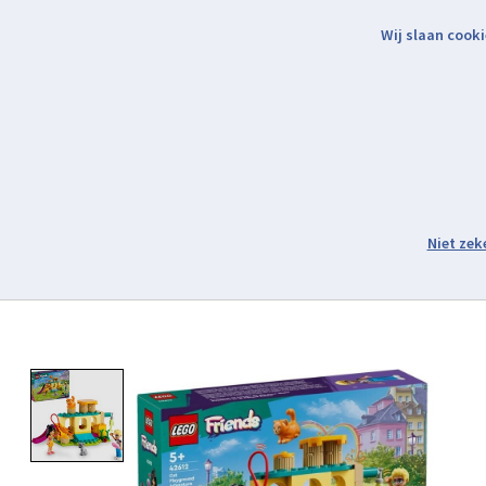
Wij slaan cooki
Binnen 2 werkdagen verzonden.
Assortiment
Product image slideshow Items