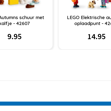
Autumns schuur met
LEGO Elektrische a
kalfje - 42607
oplaadpunt - 4
9.95
14.95