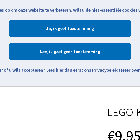
es op om onze website te verbeteren. Wilt u de niet-essentiële cookies
Openingstijden
Klantenservice
Verze
Ja
Winkelen
Ac
Nee
Zoeken
Meer over
Thema's
Minifiguren
Onderdelen
Modellen
De w
LEGO K
€9,9