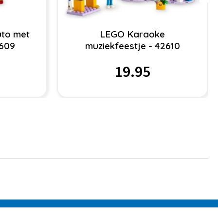
uto met
LEGO Karaoke
2609
muziekfeestje - 42610
19.95