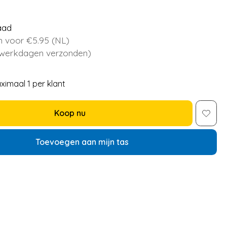
aad
 voor €5.95 (NL)
 werkdagen verzonden)
ximaal 1 per klant
Koop nu
Toevoegen aan mijn tas