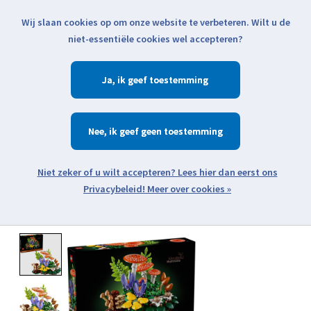
Wij slaan cookies op om onze website te verbeteren. Wilt u de
Klik voor actuele verzendinformatie...
niet-essentiële cookies wel accepteren?
Ja
Verlanglijst
Winkelwa
Nee
Zoeken
zoeken
Open webshop menu
Meer over cookies »
Product image slideshow Items