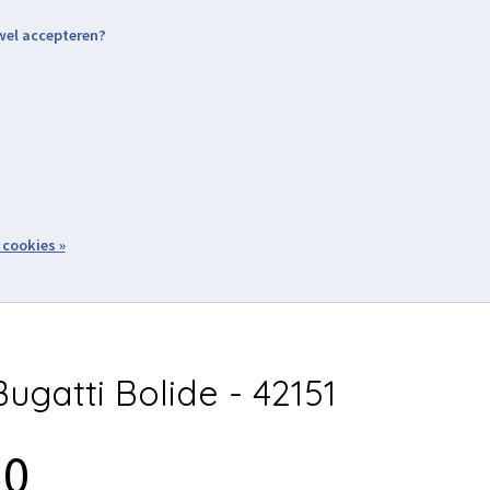
 wel accepteren?
nding & Levering
Retourneren
Aanmelden / Inloggen
tiviteiten
Over ons
Volg ons
zoeken
 cookies »
Winkelwagen
inkel
Acties
ugatti Bolide - 42151
50