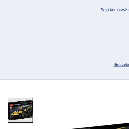
Wij slaan cooki
Binnen 2 werkdagen verzonden.
Assortiment
Product image slideshow Items