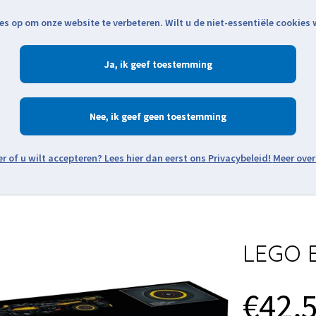
es op om onze website te verbeteren. Wilt u de niet-essentiële cookies
Openingstijden
Klantenservice
Verze
Ja
Winkelen
Ac
Nee
Zoeken
Meer over
Thema's
Minifiguren
Onderdelen
Modellen
De w
LEGO B
€42,