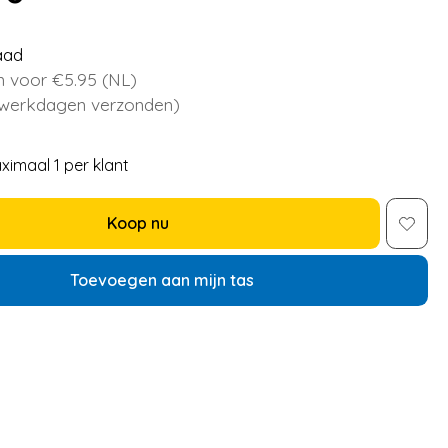
aad
 voor €5.95 (NL)
 werkdagen verzonden)
ximaal 1 per klant
Koop nu
Toevoegen aan mijn tas