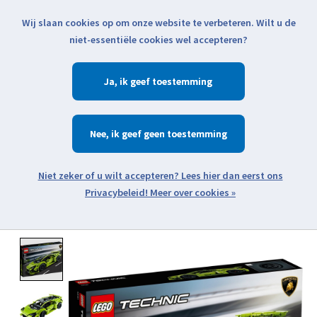
Wij slaan cookies op om onze website te verbeteren. Wilt u de
Klik voor actuele verzendinformatie...
niet-essentiële cookies wel accepteren?
Ja
Verlanglijst
Winkelwa
Nee
Zoeken
zoeken
Open webshop menu
Meer over cookies »
Product image slideshow Items