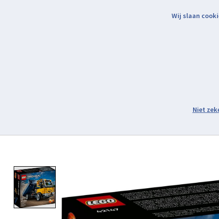
Wij slaan cooki
Binnen 2 werkdagen verzonden.
Assortiment
Product image slideshow Items