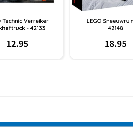
 Technic Verreiker
LEGO Sneeuwruim
kheftruck - 42133
42148
12.95
18.95