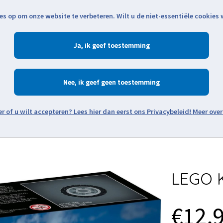
es op om onze website te verbeteren. Wilt u de niet-essentiële cookies
Openingstijden
Klantenservice
Verze
Ja
Winkelen
Ac
Nee
Zoeken
Meer over
Thema's
Minifiguren
Onderdelen
Modellen
De w
LEGO K
€12,