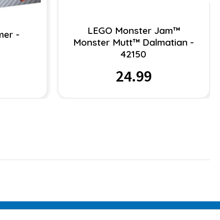
LEGO Monster Jam™
er -
Monster Mutt™ Dalmatian -
42150
24.99