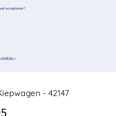
 wel accepteren?
nding & Levering
Retourneren
Aanmelden / Inloggen
tiviteiten
Over ons
Volg ons
zoeken
 cookies »
Winkelwagen
inkel
Acties
iepwagen - 42147
95