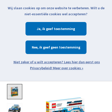
Wij slaan cookies op om onze website te verbeteren. Wilt u de
Klik voor actuele verzendinformatie...
niet-essentiële cookies wel accepteren?
Ja
Verlanglijst
Winkelwa
Nee
Zoeken
zoeken
Open webshop menu
Meer over cookies »
Product image slideshow Items