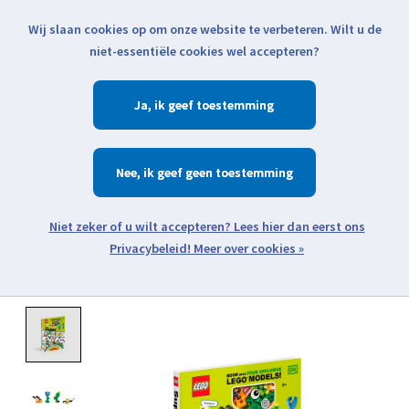
Wij slaan cookies op om onze website te verbeteren. Wilt u de
Klik voor actuele verzendinformatie...
niet-essentiële cookies wel accepteren?
Ja
Verlanglijst
Winkelwa
Nee
Zoeken
zoeken
Open webshop menu
Meer over cookies »
Product image slideshow Items