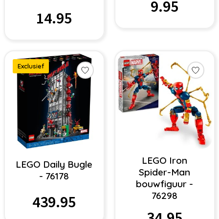
9.95
14.95
Exclusief
LEGO Iron
LEGO Daily Bugle
Spider-Man
- 76178
bouwfiguur -
76298
439.95
34.95