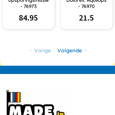
- 76973
- 76970
84.95
21.5
Vorige
Volgende