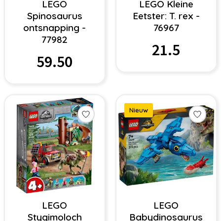
LEGO
LEGO Kleine
Spinosaurus
Eetster: T. rex -
ontsnapping -
76967
77982
21.5
59.50
Nieuw
LEGO
LEGO
Stygimoloch
Babydinosaurus