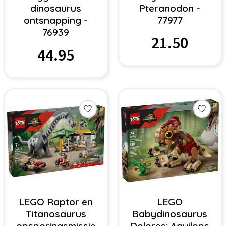
dinosaurus
Pteranodon -
ontsnapping -
77977
76939
21.50
44.95
LEGO Raptor en
LEGO
Titanosaurus
Babydinosaurus
opsporingsmissie
Dolores: Aquilops