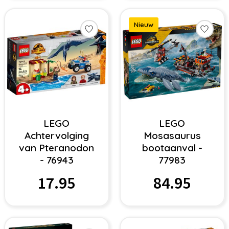
Nieuw
LEGO
LEGO
Achtervolging
Mosasaurus
van Pteranodon
bootaanval -
- 76943
77983
17.95
84.95