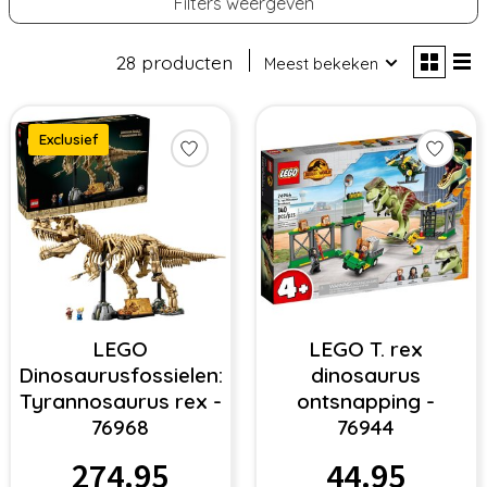
Filters weergeven
28 producten
Meest bekeken
Exclusief
LEGO
LEGO T. rex
Dinosaurusfossielen:
dinosaurus
Tyrannosaurus rex -
ontsnapping -
76968
76944
274.95
44.95