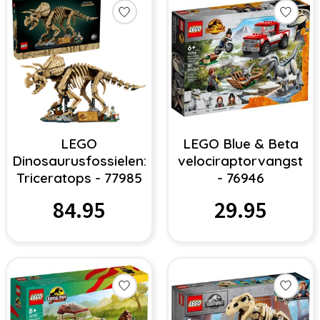
LEGO
LEGO Blue & Beta
Dinosaurusfossielen:
velociraptorvangst
Triceratops - 77985
- 76946
84.95
29.95