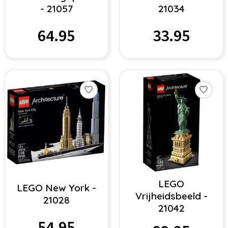
- 21057
21034
64.95
33.95
LEGO
LEGO New York -
Vrijheidsbeeld -
21028
21042
54.95