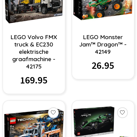
LEGO Volvo FMX
LEGO Monster
truck & EC230
Jam™ Dragon™ -
elektrische
42149
graafmachine -
26.95
42175
169.95