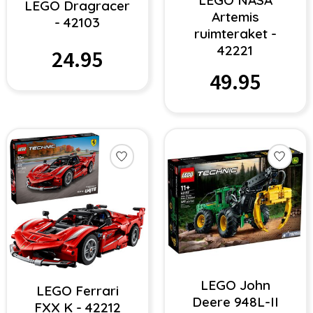
LEGO NASA
LEGO Dragracer
Artemis
- 42103
ruimteraket -
42221
24.95
49.95
LEGO John
LEGO Ferrari
Deere 948L-II
FXX K - 42212