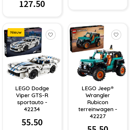
127.50
Nieuw
LEGO Dodge
LEGO Jeep®
Viper GTS-R
Wrangler
sportauto -
Rubicon
42234
terreinwagen -
42227
55.50
55.50