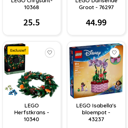
LEGO Chrysant-
LEGO Dansende
10368
Groot - 76297
25.5
44.99
Exclusief
LEGO
LEGO Isabella's
Herfstkrans -
bloempot -
10340
43237