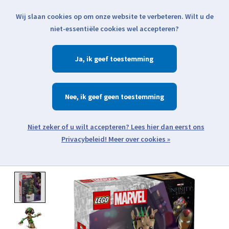
Wij slaan cookies op om onze website te verbeteren. Wilt u de
Klik voor actuele verzendinformatie...
niet-essentiële cookies wel accepteren?
Ja
Verlanglijst
Winkelwa
Nee
Zoeken
zoeken
Open webshop menu
Meer over cookies »
Product image slideshow Items