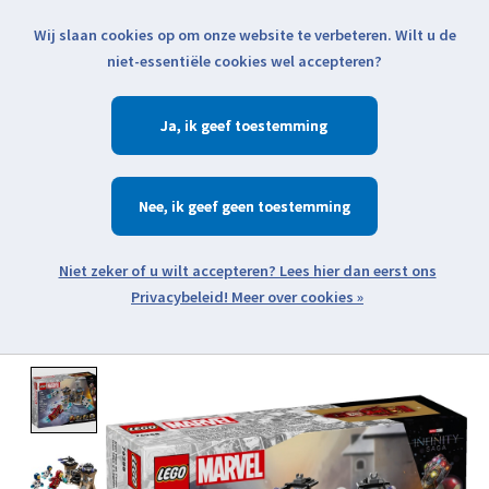
Wij slaan cookies op om onze website te verbeteren. Wilt u de
Klik voor actuele verzendinformatie...
niet-essentiële cookies wel accepteren?
Ja
Verlanglijst
Winkelwa
Nee
Zoeken
zoeken
Open webshop menu
Meer over cookies »
Product image slideshow Items