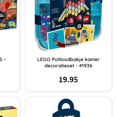
S –
LEGO Potloodbakje kamer
decoratieset - 41936
19.95