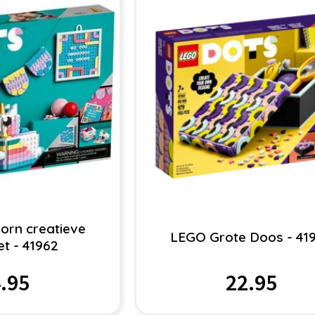
orn creatieve
LEGO Grote Doos - 41
et - 41962
.95
22.95