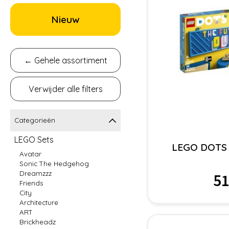
Nieuw
← Gehele assortiment
Verwijder alle filters
Categorieën
LEGO Sets
LEGO DOTS n
Avatar
Sonic The Hedgehog
Dreamzzz
51
Friends
City
Architecture
ART
Brickheadz