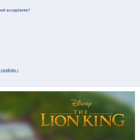
 wel accepteren?
nding & Levering
Retourneren
Aanmelden / Inloggen
tiviteiten
Over ons
Volg ons
zoeken
 cookies »
Winkelwagen
inkel
Acties