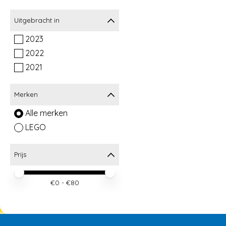
Uitgebracht in
2023
2022
2021
Merken
Alle merken
LEGO
Prijs
Minimale prijswaarde
Price maximum value
€
0
- €
80