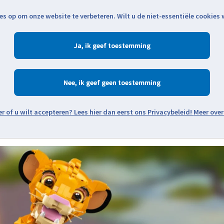
es op om onze website te verbeteren. Wilt u de niet-essentiële cookies
Openingstijden
Klantenservice
Verze
Ja
Winkelen
Ac
Nee
Zoeken
Meer over
Thema's
Minifiguren
Onderdelen
Modellen
De w