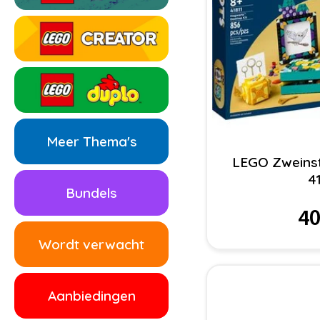
Meer Thema's
LEGO Zweinst
4
Bundels
40
Wordt verwacht
Aanbiedingen