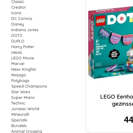
Classic
Creator
Icons
DC Comics
Disney
Indiana Jones
DOTS
DUPLO
Harry Potter
Ideas
LEGO Movie
Marvel
Nexo Knights
Ninjago
Polybags
Speed Champions
Star Wars
LEGO Eenho
Super Mario
gezinss
Technic
Jurassic World
Minecraft
44
Specials
Bundels
Animal Crossing