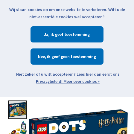
Wij slaan cookies op om onze website te verbeteren. Wilt u de
Klik voor actuele verzendinformatie...
niet-essentiële cookies wel accepteren?
Ja
Verlanglijst
Winkelwa
Nee
Zoeken
zoeken
Open webshop menu
Meer over cookies »
Product image slideshow Items