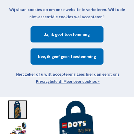
Wij slaan cookies op om onze website te verbeteren. Wilt u de
Klik voor actuele verzendinformatie...
niet-essentiële cookies wel accepteren?
Ja
Verlanglijst
Winkelwa
Nee
Zoeken
zoeken
Open webshop menu
Meer over cookies »
Product image slideshow Items