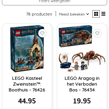
Filters weergeven
78 producten
Meest bekeken
LEGO Kasteel
LEGO Aragog in
Zweinstein™:
het Verboden
Boothuis - 76426
Bos - 76434
44.95
19.95