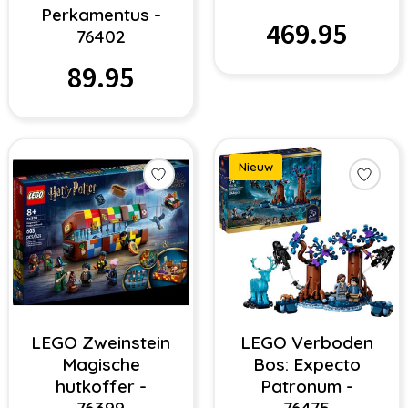
Perkamentus -
469.95
76402
89.95
Nieuw
LEGO Zweinstein
LEGO Verboden
Magische
Bos: Expecto
hutkoffer -
Patronum -
76399
76475