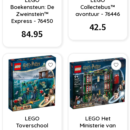
LEGO
LEGO
Boekensteun: De
Collectebus™
Zweinstein™
avontuur - 76446
Express - 76450
42.5
84.95
LEGO
LEGO Het
Toverschool
Ministerie van