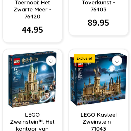
Toernooi: Het
Toverkunst -
Zwarte Meer -
76403
76420
89.95
44.95
Exclusief
LEGO
LEGO Kasteel
Zweinstein™: Het
Zweinstein -
kantoor van
71043