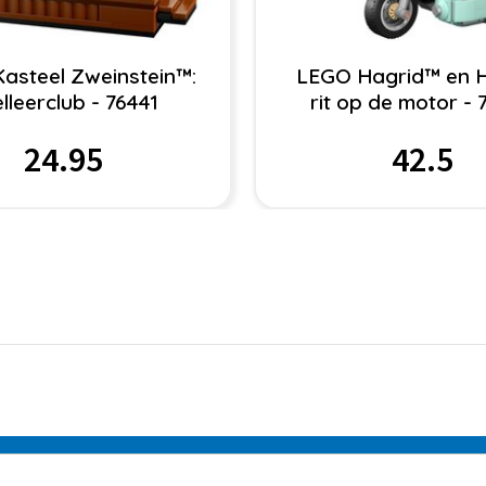
asteel Zweinstein™:
LEGO Hagrid™ en H
lleerclub - 76441
rit op de motor - 
24.95
42.5