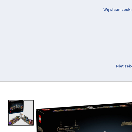
Wij slaan cooki
Binnen 2 werkdagen verzonden.
Assortiment
Product image slideshow Items