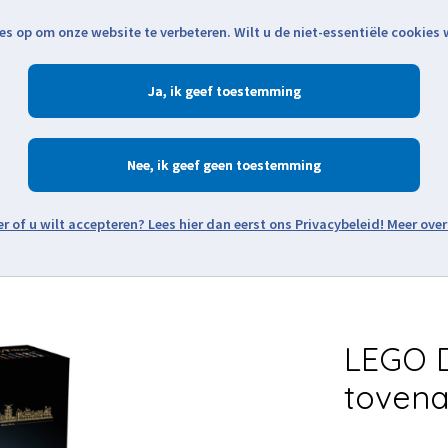
es op om onze website te verbeteren. Wilt u de niet-essentiële cookies
Openingstijden
Klantenservice
Verze
Ja
Winkelen
Ac
Nee
Zoeken
Meer over
Thema's
Minifiguren
Onderdelen
Modellen
De w
LEGO 
tovena