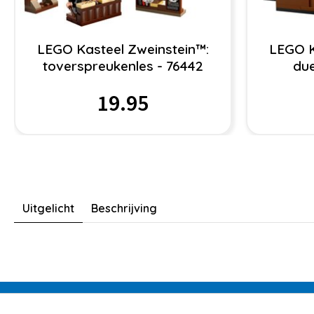
LEGO Kasteel Zweinstein™:
LEGO K
toverspreukenles - 76442
due
19.95
Uitgelicht
Beschrijving