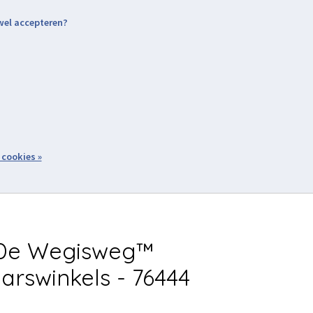
 wel accepteren?
nding & Levering
Retourneren
Aanmelden / Inloggen
tiviteiten
Over ons
Volg ons
zoeken
 cookies »
Winkelwagen
inkel
Acties
De Wegisweg™
arswinkels - 76444