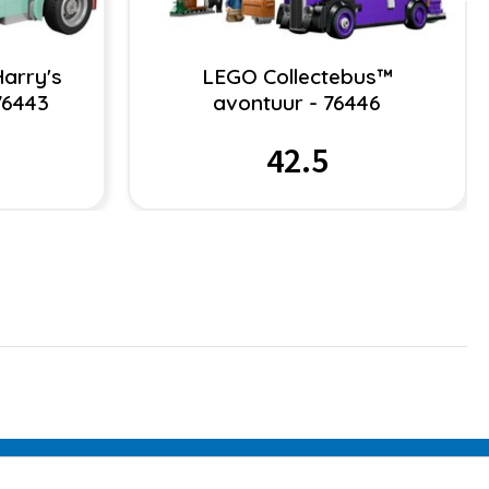
arry's
LEGO Collectebus™
76443
avontuur - 76446
42.5