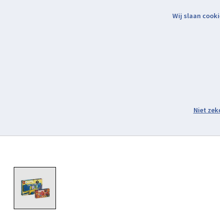
Wij slaan cooki
Binnen 2 werkdagen verzonden.
Assortiment
Product image slideshow Items