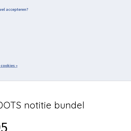
 wel accepteren?
nding & Levering
Retourneren
Aanmelden / Inloggen
tiviteiten
Over ons
Volg ons
zoeken
 cookies »
Winkelwagen
inkel
Acties
OTS notitie bundel
95