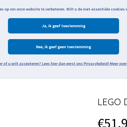
es op om onze website te verbeteren. Wilt u de niet-essentiële cookies
Openingstijden
Klantenservice
Verze
Ja
Winkelen
Ac
Nee
Zoeken
Meer over
Thema's
Minifiguren
Onderdelen
Modellen
De w
LEGO D
€51,