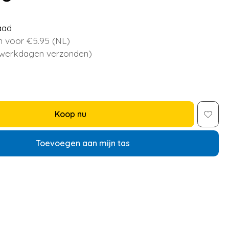
aad
 voor €5.95 (NL)
 werkdagen verzonden)
Koop nu
Toevoegen aan mijn tas