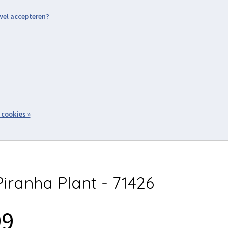
 wel accepteren?
nding & Levering
Retourneren
Aanmelden / Inloggen
tiviteiten
Over ons
Volg ons
zoeken
 cookies »
Winkelwagen
inkel
Acties
iranha Plant - 71426
99