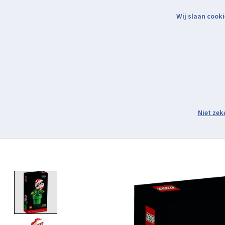
Wij slaan cooki
Binnen 2 werkdagen verzonden.
Assortiment
Product image slideshow Items