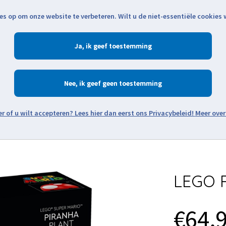
es op om onze website te verbeteren. Wilt u de niet-essentiële cookies
Openingstijden
Klantenservice
Verze
Ja
Winkelen
Ac
Nee
Zoeken
Meer over
Thema's
Minifiguren
Onderdelen
Modellen
De w
LEGO P
€64,