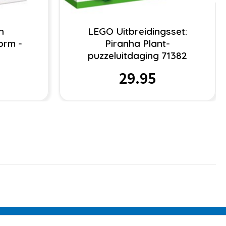
n
LEGO Uitbreidingsset:
orm -
Piranha Plant-
puzzeluitdaging 71382
29.95