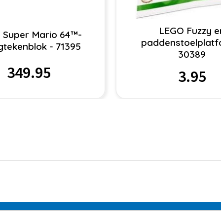
LEGO Fuzzy e
 Super Mario 64™-
paddenstoelplatf
gtekenblok - 71395
30389
349.95
3.95