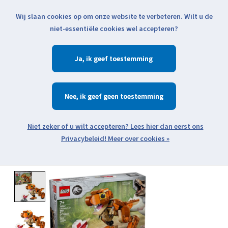
Wij slaan cookies op om onze website te verbeteren. Wilt u de
Klik voor actuele verzendinformatie...
niet-essentiële cookies wel accepteren?
Ja
Verlanglijst
Winkelwa
Nee
Zoeken
zoeken
Open webshop menu
Meer over cookies »
Product image slideshow Items