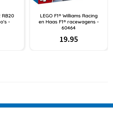
t RB20
LEGO F1® Williams Racing
o's -
en Haas F1® racewagens -
60464
19.95