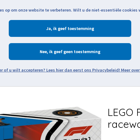
es op om onze website te verbeteren. Wilt u de niet-essentiële cookies
Openingstijden
Klantenservice
Verze
Ja
Winkelen
Ac
Nee
Zoeken
Meer over
Thema's
Minifiguren
Onderdelen
Modellen
De w
LEGO F
racewa