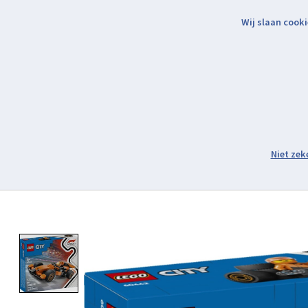
Wij slaan cooki
Binnen 2 werkdagen verzonden.
Assortiment
Product image slideshow Items