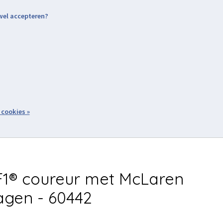
 wel accepteren?
nding & Levering
Retourneren
Aanmelden / Inloggen
tiviteiten
Over ons
Volg ons
zoeken
 cookies »
Winkelwagen
inkel
Acties
1® coureur met McLaren
gen - 60442