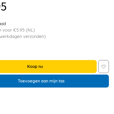
95
aad
 voor €5.95 (NL)
 werkdagen verzonden)
Koop nu
Toevoegen aan mijn tas