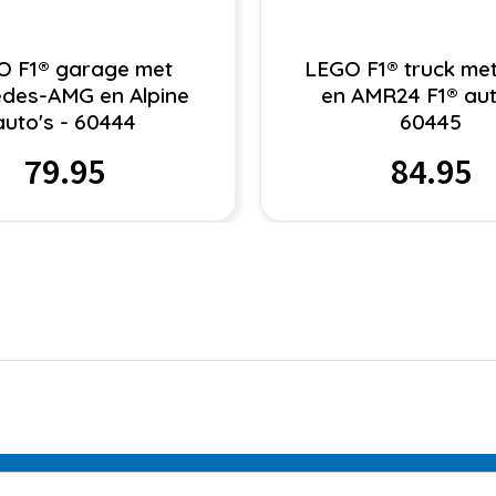
O F1® garage met
LEGO F1® truck me
des-AMG en Alpine
en AMR24 F1® aut
auto's - 60444
60445
79.95
84.95