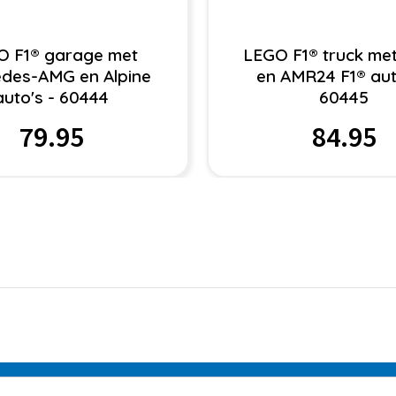
O F1® garage met
LEGO F1® truck me
des-AMG en Alpine
en AMR24 F1® aut
auto's - 60444
60445
79.95
84.95