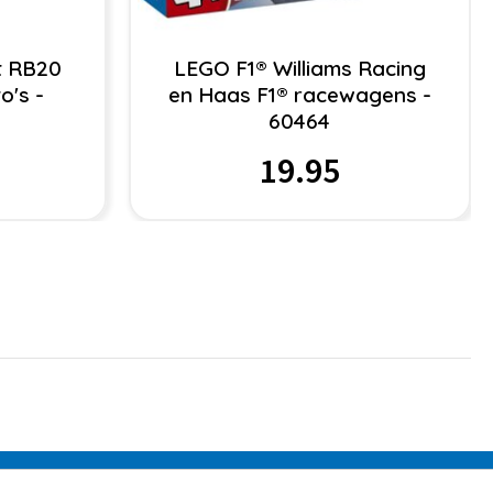
t RB20
LEGO F1® Williams Racing
o's -
en Haas F1® racewagens -
60464
19.95