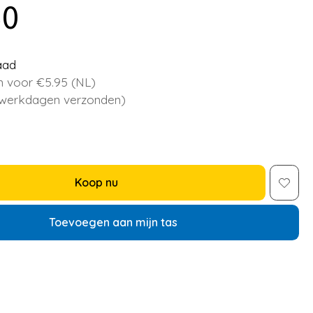
50
aad
 voor €5.95 (NL)
 werkdagen verzonden)
Koop nu
Toevoegen aan mijn tas