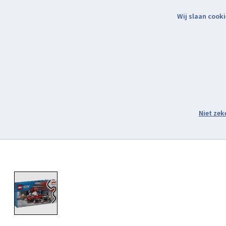
Wij slaan cooki
Binnen 2 werkdagen verzonden.
Assortiment
Product image slideshow Items