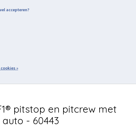
 wel accepteren?
nding & Levering
Retourneren
Aanmelden / Inloggen
tiviteiten
Over ons
Volg ons
zoeken
 cookies »
Winkelwagen
inkel
Acties
1® pitstop en pitcrew met
i auto - 60443