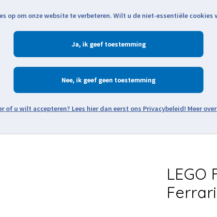
es op om onze website te verbeteren. Wilt u de niet-essentiële cookies
Openingstijden
Klantenservice
Verze
Ja
Winkelen
Ac
Nee
Zoeken
Meer over
Thema's
Minifiguren
Onderdelen
Modellen
De w
LEGO F
Ferrar