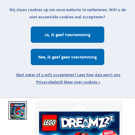
Wij slaan cookies op om onze website te verbeteren. Wilt u de
Klik voor actuele verzendinformatie...
niet-essentiële cookies wel accepteren?
Ja
Verlanglijst
Winkelwa
Nee
Zoeken
zoeken
Open webshop menu
Meer over cookies »
Product image slideshow Items