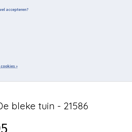
 wel accepteren?
nding & Levering
Retourneren
Aanmelden / Inloggen
tiviteiten
Over ons
Volg ons
zoeken
 cookies »
Winkelwagen
inkel
Acties
e bleke tuin - 21586
95