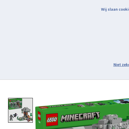
Wij slaan cooki
Binnen 2 werkdagen verzonden.
Assortiment
Product image slideshow Items