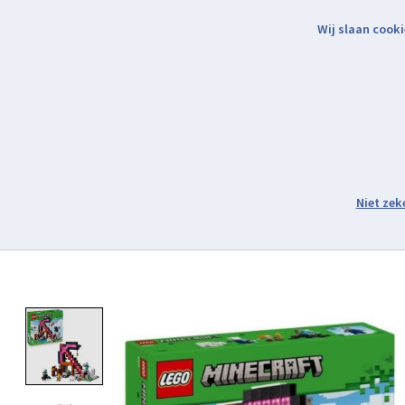
Wij slaan cooki
Binnen 2 werkdagen verzonden.
Assortiment
Product image slideshow Items