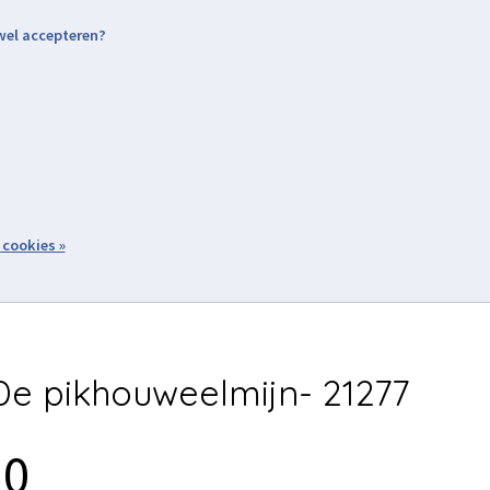
 wel accepteren?
nding & Levering
Retourneren
Aanmelden / Inloggen
tiviteiten
Over ons
Volg ons
zoeken
 cookies »
Winkelwagen
inkel
Acties
e pikhouweelmijn- 21277
50