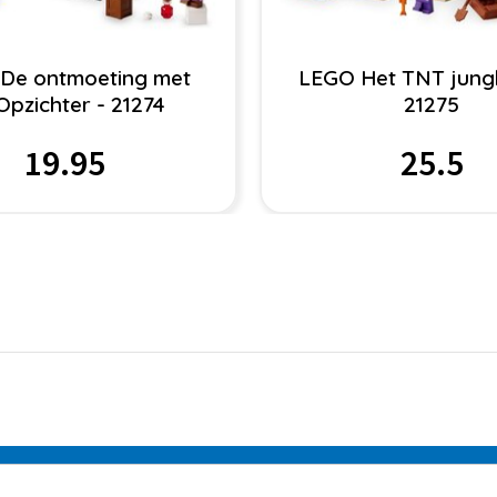
De ontmoeting met
LEGO Het TNT jungl
Opzichter - 21274
21275
19.95
25.5