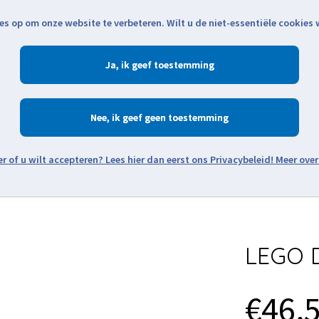
es op om onze website te verbeteren. Wilt u de niet-essentiële cookies
Openingstijden
Klantenservice
Verze
Ja
Winkelen
Ac
Nee
Zoeken
Meer over
Thema's
Minifiguren
Onderdelen
Modellen
De w
LEGO D
€46,