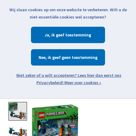
Wij slaan cookies op om onze website te verbeteren. Wilt u de
Klik voor actuele verzendinformatie...
niet-essentiële cookies wel accepteren?
Ja
Verlanglijst
Winkelwa
Nee
Zoeken
zoeken
Open webshop menu
Meer over cookies »
Product image slideshow Items