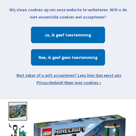
Wij slaan cookies op om onze website te verbeteren. Wilt u de
Klik voor actuele verzendinformatie...
niet-essentiële cookies wel accepteren?
Ja
Verlanglijst
Winkelwa
Nee
Zoeken
zoeken
Open webshop menu
Meer over cookies »
Product image slideshow Items