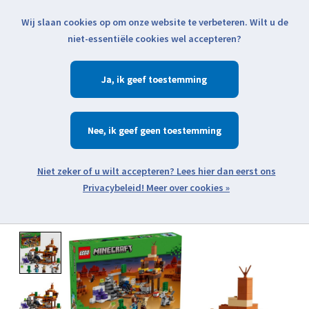
Wij slaan cookies op om onze website te verbeteren. Wilt u de
Klik voor actuele verzendinformatie...
niet-essentiële cookies wel accepteren?
Ja
Verlanglijst
Winkelwa
Nee
Zoeken
zoeken
Open webshop menu
Meer over cookies »
Product image slideshow Items