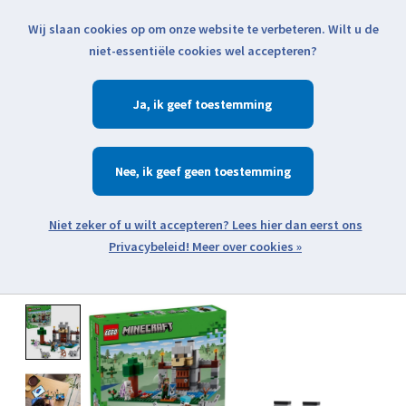
Wij slaan cookies op om onze website te verbeteren. Wilt u de
Klik voor actuele verzendinformatie...
niet-essentiële cookies wel accepteren?
Ja
Verlanglijst
Winkelwa
Nee
Zoeken
zoeken
Open webshop menu
Meer over cookies »
Product image slideshow Items