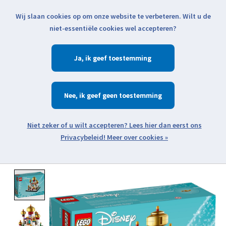
Wij slaan cookies op om onze website te verbeteren. Wilt u de
Klik voor actuele verzendinformatie...
niet-essentiële cookies wel accepteren?
Ja
Verlanglijst
Winkelwa
Nee
Zoeken
zoeken
Open webshop menu
Meer over cookies »
Product image slideshow Items