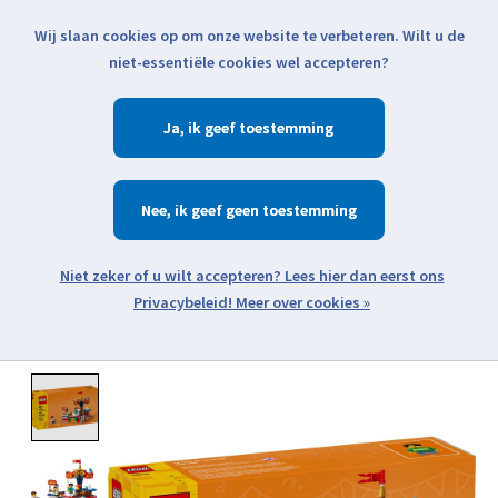
Wij slaan cookies op om onze website te verbeteren. Wilt u de
Klik voor actuele verzendinformatie...
niet-essentiële cookies wel accepteren?
Ja
Verlanglijst
Winkelwa
Nee
Zoeken
zoeken
Open webshop menu
Meer over cookies »
Product image slideshow Items