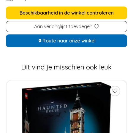
Beschikbaarheid in de winkel controleren
Aan verlanglijst toevoegen
Route naar onze winkel
Dit vind je misschien ook leuk
Items van productcarrousel