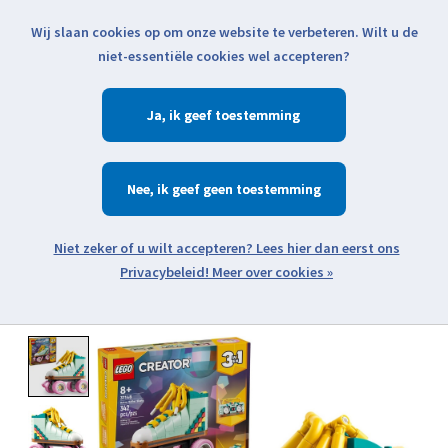
Wij slaan cookies op om onze website te verbeteren. Wilt u de
Klik voor actuele verzendinformatie...
niet-essentiële cookies wel accepteren?
Ja
Verlanglijst
Winkelwa
Nee
Zoeken
zoeken
Open webshop menu
Meer over cookies »
Product image slideshow Items